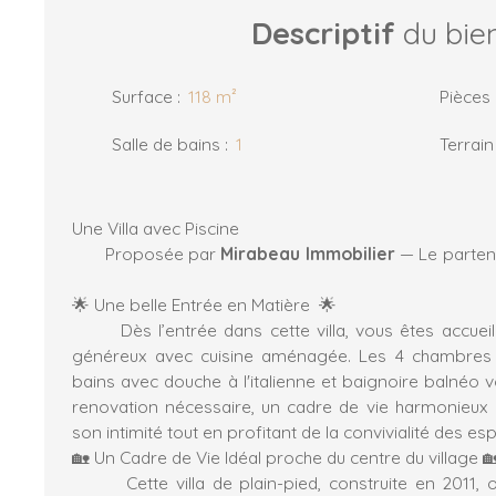
Descriptif
du bie
Surface
:
118
m²
Pièces
Salle de bains
:
1
Terrain
Une Villa avec Piscine
Proposée par
Mirabeau Immobilier
— Le parte
🌟 Une belle Entrée en Matière 🌟
Dès l’entrée dans cette villa, vous êtes accueill
généreux avec cuisine aménagée. Les 4
chambres
bains avec douche à l'italienne et baignoire balnéo 
renovation nécessaire, un cadre de vie harmonieux
son intimité tout en profitant de la convivialit
🏡 Un Cadre de Vie Idéal proche du centre du village 
Cette
villa de plain-pied
, construite en 2011, 