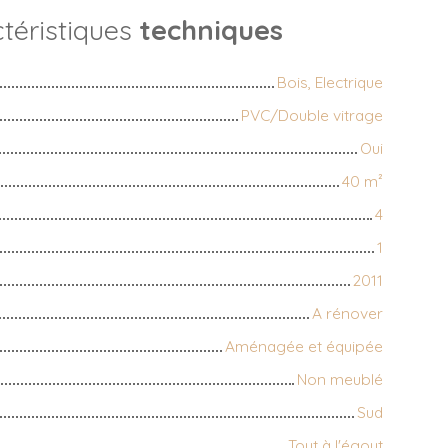
téristiques
techniques
Bois, Electrique
PVC/Double vitrage
Oui
40
m²
4
1
2011
A rénover
Aménagée et équipée
Non meublé
Sud
Tout à l'égout