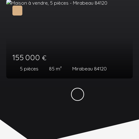
155 000
€
5
pièces
85
m²
Mirabeau 84120