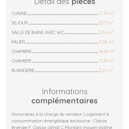
Détail des
pièces
CUISINE
17.74 m²
SEJOUR
33,5 m²
SALLE DE BAINS AVEC WC
5,56 m²
PALIER
3.08 m²
CHAMBRE
14.44 m²
CHAMBRE
11,79 m²
BUANDERIE
2,22 m²
Informations
complémentaires
Honoraires à la charge du vendeur. Logement à
consommation énergétique excessive : Classe
énergie F, Classe climat C Montant moyen estimé