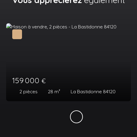
Vous apprécierez
également
159 000
€
2
pièces
28
m²
La Bastidonne 84120