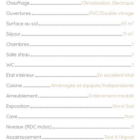
Chauffage
Climatisation, Electrique
Ouvertures
PVC/Double vitrage
Surface au sol
45
m²
Séjour
11
m²
Chambres
1
Salle d'eau
1
WC
1
État intérieur
En excellent état
Cuisine
Aménagée et équipée/Indépendante
Ameublement
Entièrement meublé
Exposition
Nord-Sud
Cave
Non
Niveaux (RDC inclus)
3
Assainissement
Tout à l'égout