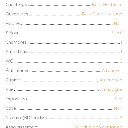
Chauffage
Bois, Electrique
Ouvertures
Bois/Simple vitrage
Piscine
Non
Séjour
34
m²
Chambres
1
Salle d'eau
1
WC
2
État intérieur
A rénover
Cuisine
Aménagée
Vue
Campagne
Exposition
Sud
Cave
Non
Niveaux (RDC inclus)
2
Assainissement
Individuel non conforme