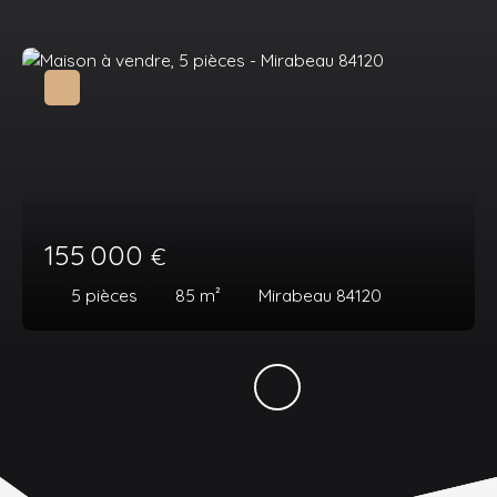
155 000
€
5
pièces
85
m²
Mirabeau 84120